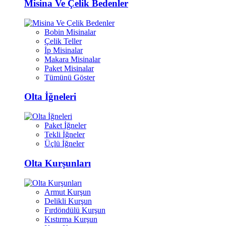
Misina Ve Çelik Bedenler
Bobin Misinalar
Çelik Teller
İp Misinalar
Makara Misinalar
Paket Misinalar
Tümünü Göster
Olta İğneleri
Paket İğneler
Tekli İğneler
Üçlü İğneler
Olta Kurşunları
Armut Kurşun
Delikli Kurşun
Fırdöndülü Kurşun
Kıstırma Kurşun