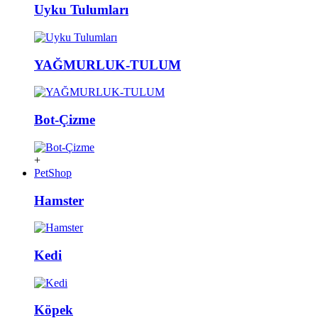
Uyku Tulumları
YAĞMURLUK-TULUM
Bot-Çizme
+
PetShop
Hamster
Kedi
Köpek