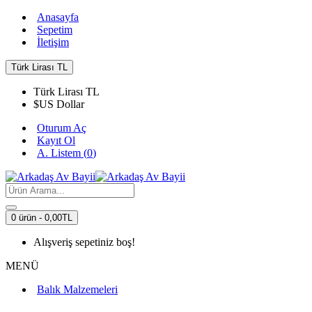
Anasayfa
Sepetim
İletişim
Türk Lirası
TL
Türk Lirası
TL
$
US Dollar
Oturum Aç
Kayıt Ol
A. Listem (
0
)
0 ürün - 0,00TL
Alışveriş sepetiniz boş!
MENÜ
Balık Malzemeleri