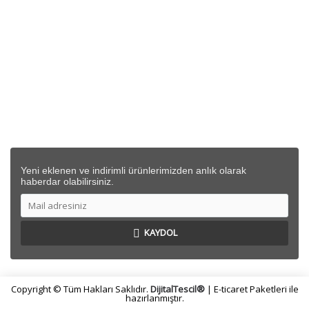
SİPARİŞ
DESTEK
İLETİŞİM BİLGİLERİ
Yeni eklenen ve indirimli ürünlerimizden anlık olarak
haberdar olabilirsiniz.
KAYDOL
Copyright © Tüm Hakları Saklıdır.
DijitalTescil®
| E-ticaret Paketleri ile
hazırlanmıştır.