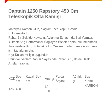
Captain 1250 Rapstory 450 Cm
Teleskopik Olta Kamışı
Materyali Karbon Olup, Sağlam İnce Yapılı Gövde
Bulunmaktadır.
Rahat Bir Şeklide Kavranır. Avlanma Esnasında Sizi Yormaz.
Yüksek Atış Performansı Sağlayan Esnek Yapısı bulunmaktadır.
Türkiye'deki Bir Çok Avlakta En Yüksek Performansa ulaşmanız
için tasarlanmıştır.
Kıyı Kullanımı için uygundur.
Uzun ve Sağlam Yapısı Sayesinde Rahat Bir Şekilde Uzak
Atışları Yapılır.
Boy
Kapalı Boy
Parça
Ağırlık
Sap
KOD
Atar gr
cm
cm
Sayısı
gr
Kısmı
KARBON
60 -
1250
450
-
8
-
150