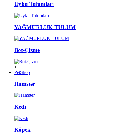
Uyku Tulumları
YAĞMURLUK-TULUM
Bot-Çizme
+
PetShop
Hamster
Kedi
Köpek