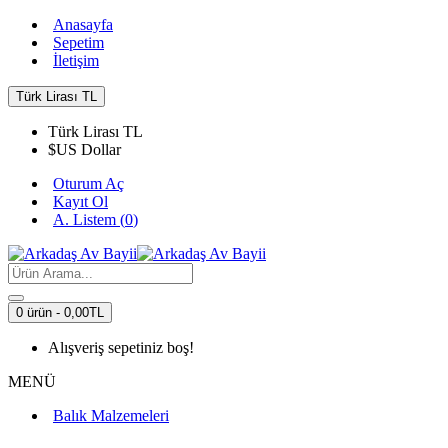
Anasayfa
Sepetim
İletişim
Türk Lirası
TL
Türk Lirası
TL
$
US Dollar
Oturum Aç
Kayıt Ol
A. Listem (
0
)
0 ürün - 0,00TL
Alışveriş sepetiniz boş!
MENÜ
Balık Malzemeleri