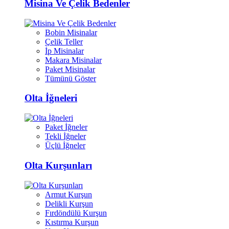
Misina Ve Çelik Bedenler
Bobin Misinalar
Çelik Teller
İp Misinalar
Makara Misinalar
Paket Misinalar
Tümünü Göster
Olta İğneleri
Paket İğneler
Tekli İğneler
Üçlü İğneler
Olta Kurşunları
Armut Kurşun
Delikli Kurşun
Fırdöndülü Kurşun
Kıstırma Kurşun