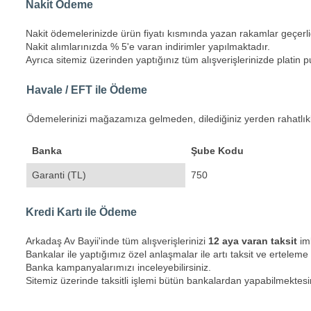
Nakit Ödeme​
Nakit ödemelerinizde ürün fiyatı kısmında yazan rakamlar geçerlid
Nakit alımlarınızda % 5'e varan indirimler yapılmaktadır.
Ayrıca sitemiz üzerinden yaptığınız tüm alışverişlerinizde platin pu
Havale / EFT ile Ödeme​
Ödemelerinizi mağazamıza gelmeden, dilediğiniz yerden rahatlıkla
Banka
Şube Kodu
Garanti (TL)
750
Kredi Kartı ile Ödeme​
Arkadaş Av Bayii'inde tüm alışverişlerinizi
12 aya varan taksit
imk
Bankalar ile yaptığımız özel anlaşmalar ile artı taksit ve ertele
Banka kampanyalarımızı inceleyebilirsiniz.
Sitemiz üzerinde taksitli işlemi bütün bankalardan yapabilmektesi