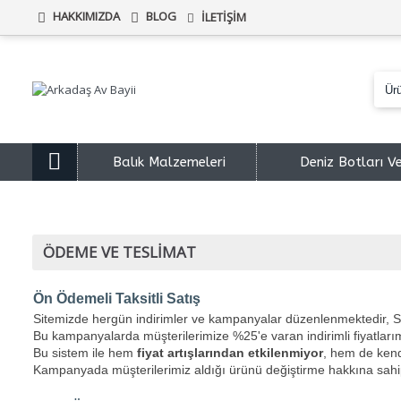
HAKKIMIZDA
BLOG
İLETIŞIM
Balık Malzemeleri
Deniz Botları V
ÖDEME VE TESLIMAT
Ön Ödemeli Taksitli Satış​
Sitemizde hergün indirimler ve kampanyalar düzenlenmektedir, Si
Bu kampanyalarda müşterilerimize %25'e varan indirimli fiyatlarımı
Bu sistem ile hem
fiyat artışlarından etkilenmiyor
, hem de ken
Kampanyada müşterilerimiz aldığı ürünü değiştirme hakkına sahip