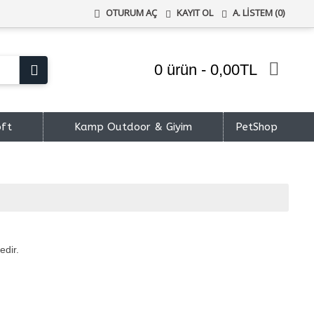
KAYIT OL
A. LISTEM (
0
)
OTURUM AÇ
0 ürün - 0,00TL
oft
Kamp Outdoor & Giyim
PetShop
edir.