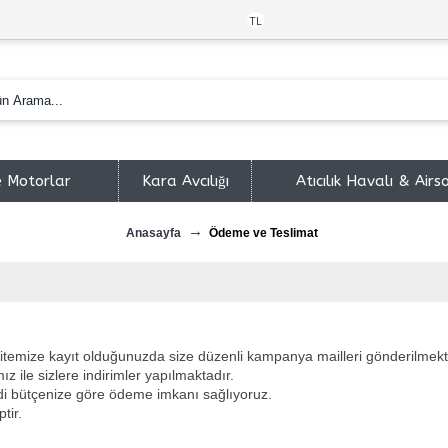
Türk Lirası
TL
e Motorlar
Kara Avcılığı
Atıcılık Havalı & Airs
Anasayfa
Ödeme ve Teslimat
temize kayıt olduğunuzda size düzenli kampanya mailleri gönderilmekt
z ile sizlere indirimler yapılmaktadır.
di bütçenize göre ödeme imkanı sağlıyoruz.
tir.