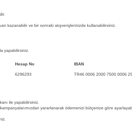
ir.
an kazanabilir ve bir sonraki alışverişlerinizde kullanabilirsiniz.
 yapabilirsiniz.
Hesap No
IBAN
6296293
TR46 0006 2000 7500 0006 2
anı ile yapabilirsiniz.
me kampanyalarımızdan yararlanarak ödemenizi bütçenize göre ayarlayabil
niz.