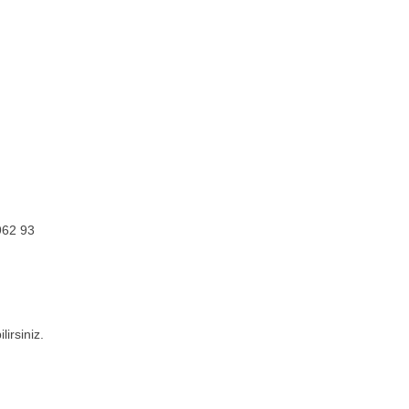
962 93
irsiniz.