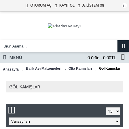
KAYIT OL
A. LISTEM (
0
)
OTURUM AÇ
Türk Lirası
TL
MENÜ
0 ürün - 0,00TL
Balık Avı Malzemeleri
Olta Kamışları
Göl Kamışlar
Anasayfa
GÖL KAMIŞLAR