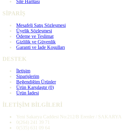
Site Haritası
SİPARİŞ
Mesafeli Satış Sözleşmesi
Üyelik Sözleşmesi
Ödeme ve Teslimat
Gizlilik ve Güvenlik
Garanti ve İade Koşulları
DESTEK
İletişim
Siparişlerim
Beğendiğim Ürünler
Ürün Karşılaştır (
0
)
Ürün İadesi
İLETİŞİM BİLGİLERİ
Yeni Sakarya Caddesi No:212/B Erenler / SAKARYA
0(264) 241 39 71
0(535) 631 09 64