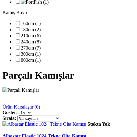
Kamış Boyu
160cm (1)
180cm (2)
210cm (6)
240cm (8)
270cm (7)
300cm (1)
800cm (1)
Parçalı Kamışlar
Ürün Karşılaştır (0)
Göster:
Sırala:
Stokta Yok
Albastar Elastic 1024 Tekne Olta Kamışı