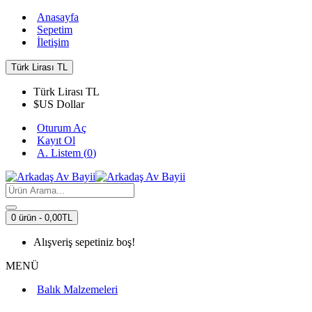
Anasayfa
Sepetim
İletişim
Türk Lirası
TL
Türk Lirası
TL
$
US Dollar
Oturum Aç
Kayıt Ol
A. Listem (
0
)
0 ürün - 0,00TL
Alışveriş sepetiniz boş!
MENÜ
Balık Malzemeleri