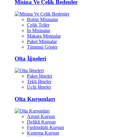
Misina Ve Çelik Bedenler
Bobin Misinalar
Çelik Teller
İp Misinalar
Makara Misinalar
Paket Misinalar
Tümünü Göster
Olta İğneleri
Paket İğneler
Tekli İğneler
Üçlü İğneler
Olta Kurşunları
Armut Kurşun
Delikli Kurşun
Fırdöndülü Kurşun
Kıstırma Kurşun