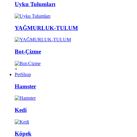
Uyku Tulumları
YAĞMURLUK-TULUM
Bot-Çizme
+
PetShop
Hamster
Kedi
Köpek