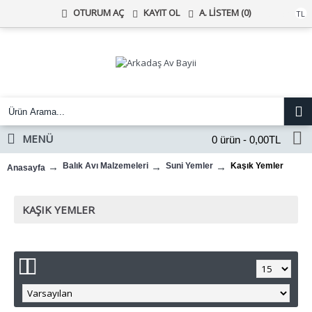
KAYIT OL
A. LISTEM (
0
)
OTURUM AÇ
Türk Lirası
TL
MENÜ
0 ürün - 0,00TL
Balık Avı Malzemeleri
Suni Yemler
Kaşık Yemler
Anasayfa
KAŞIK YEMLER