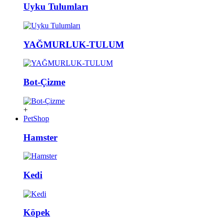
Uyku Tulumları
YAĞMURLUK-TULUM
Bot-Çizme
+
PetShop
Hamster
Kedi
Köpek