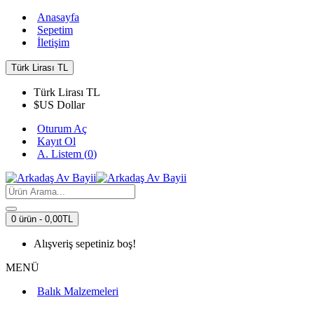
Anasayfa
Sepetim
İletişim
Türk Lirası
TL
Türk Lirası
TL
$
US Dollar
Oturum Aç
Kayıt Ol
A. Listem (
0
)
0 ürün - 0,00TL
Alışveriş sepetiniz boş!
MENÜ
Balık Malzemeleri