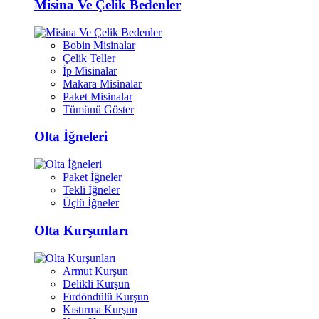
Misina Ve Çelik Bedenler
Bobin Misinalar
Çelik Teller
İp Misinalar
Makara Misinalar
Paket Misinalar
Tümünü Göster
Olta İğneleri
Paket İğneler
Tekli İğneler
Üçlü İğneler
Olta Kurşunları
Armut Kurşun
Delikli Kurşun
Fırdöndülü Kurşun
Kıstırma Kurşun