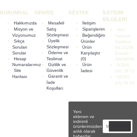
KURUMSAL
SİPARİŞ
DESTEK
İLETİŞİM
BİLGİLERİ
Hakkımızda
Mesafeli
İletişim
Misyon ve
Satış
Siparişlerim
Yeni
Sözleşmesi
Vizyonumuz
Beğendiğim
Sakarya
Üyelik
Sıkça
Ürünler
Caddesi
Sözleşmesi
Sorulan
Ürün
No:212/B
Ödeme ve
Sorular
Karşılaştır
Erenler /
Hesap
Teslimat
(
0
)
SAKARYA
Gizlilik ve
Numaralarımız
Ürün
0(264)
Site
Güvenlik
İadesi
241 39 71
Garanti ve
Haritası
0(535)
İade
631 09 64
Koşulları
Yeni
eklenen ve
indirimli
Kaydol
ürünlerimizden
anlık olarak
haberdar