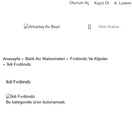
Oturum Aç
Kayıt Ol
A. Listem
BALIK MALZEMELERI
DENIZ BOTLARI VE MOTORLAR
KARA AV
Anasayfa
Balık Avı Malzemeleri
Fırdöndü Ve Klipsler
İkili Fırdöndü
İkili Fırdöndü
Bu kategoride ürün bulunamadı.
Devam