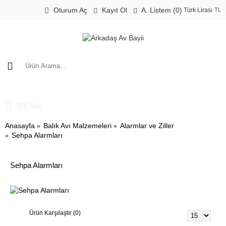
Oturum Aç
Kayıt Ol
A. Listem (
0
)
Türk Lirası
TL
0 ürün - 0,00TL
MENÜ
Anasayfa
Balık Avı Malzemeleri
Alarmlar ve Ziller
Sehpa Alarmları
Sehpa Alarmları
Ürün Karşılaştır (0)