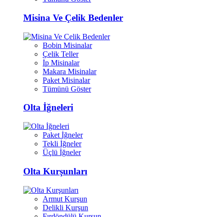
Misina Ve Çelik Bedenler
Bobin Misinalar
Çelik Teller
İp Misinalar
Makara Misinalar
Paket Misinalar
Tümünü Göster
Olta İğneleri
Paket İğneler
Tekli İğneler
Üçlü İğneler
Olta Kurşunları
Armut Kurşun
Delikli Kurşun
Fırdöndülü Kurşun