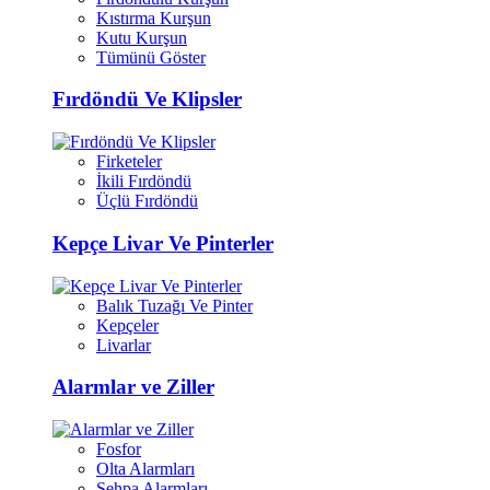
Kıstırma Kurşun
Kutu Kurşun
Tümünü Göster
Fırdöndü Ve Klipsler
Firketeler
İkili Fırdöndü
Üçlü Fırdöndü
Kepçe Livar Ve Pinterler
Balık Tuzağı Ve Pinter
Kepçeler
Livarlar
Alarmlar ve Ziller
Fosfor
Olta Alarmları
Sehpa Alarmları