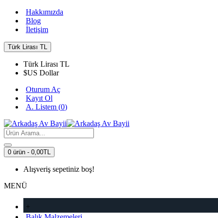
Hakkımızda
Blog
İletişim
Türk Lirası
TL
Türk Lirası
TL
$
US Dollar
Oturum Aç
Kayıt Ol
A. Listem (
0
)
0 ürün - 0,00TL
Alışveriş sepetiniz boş!
MENÜ
+
Balık Malzemeleri