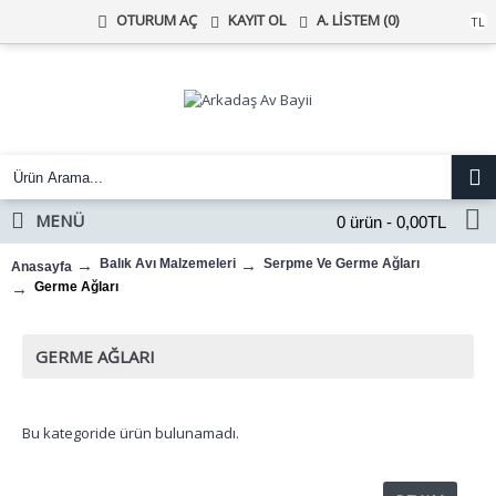
KAYIT OL
A. LISTEM (
0
)
OTURUM AÇ
Türk Lirası
TL
MENÜ
0 ürün - 0,00TL
Balık Avı Malzemeleri
Serpme Ve Germe Ağları
Anasayfa
Germe Ağları
GERME AĞLARI
Bu kategoride ürün bulunamadı.