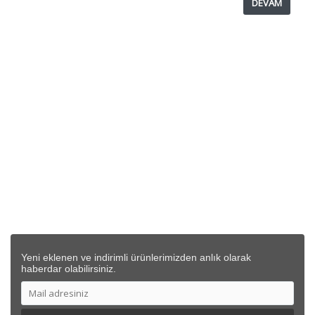
DEVAM
KURUMSAL
SİPARİŞ
DESTEK
İLETİŞİM BİLGİLERİ
Yeni eklenen ve indirimli ürünlerimizden anlık olarak
haberdar olabilirsiniz.