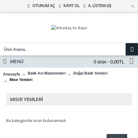
KAYIT OL
A. LISTEM (
0
)
OTURUM AÇ
Türk Lirası
TL
MENÜ
0 ürün - 0,00TL
Balık Avı Malzemeleri
Doğal Balık Yemleri
Anasayfa
Mısır Yemleri
MISIR YEMLERI
Bu kategoride ürün bulunamadı.