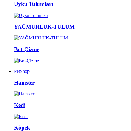
Uyku Tulumları
YAĞMURLUK-TULUM
Bot-Çizme
+
PetShop
Hamster
Kedi
Köpek