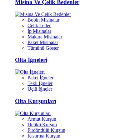
Misina Ve Çelik Bedenler
Bobin Misinalar
Çelik Teller
İp Misinalar
Makara Misinalar
Paket Misinalar
Tümünü Göster
Olta İğneleri
Paket İğneler
Tekli İğneler
Üçlü İğneler
Olta Kurşunları
Armut Kurşun
Delikli Kurşun
Fırdöndülü Kurşun
Kıstırma Kurşun