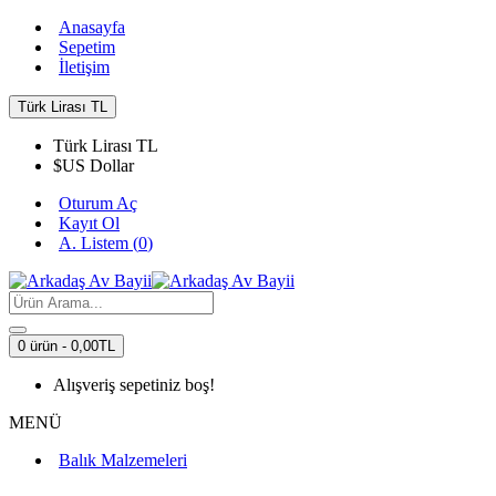
Anasayfa
Sepetim
İletişim
Türk Lirası
TL
Türk Lirası
TL
$
US Dollar
Oturum Aç
Kayıt Ol
A. Listem (
0
)
0 ürün - 0,00TL
Alışveriş sepetiniz boş!
MENÜ
Balık Malzemeleri