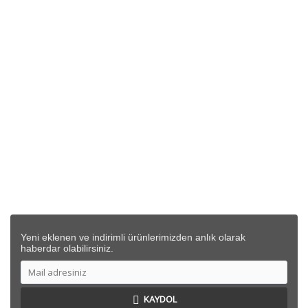
KURUMSAL
SİPARİŞ
DESTEK
İLETİŞİM BİLGİLERİ
Yeni eklenen ve indirimli ürünlerimizden anlık olarak
haberdar olabilirsiniz.
KAYDOL