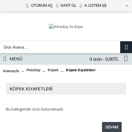
KAYIT OL
A. LISTEM (
0
)
OTURUM AÇ
Türk Lirası
TL
MENÜ
0 ürün - 0,00TL
Petshop
Köpek
Köpek Kıyafetleri
Anasayfa
KÖPEK KIYAFETLERI
Bu kategoride ürün bulunamadı.
DEVAM