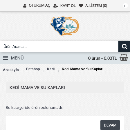
OTURUM AÇ
KAYIT OL
A. LISTEM (
0
)
Türk Lirası
TL
MENÜ
0 ürün - 0,00TL
Petshop
Kedi
Kedi Mama ve Su Kapları
Anasayfa
KEDI MAMA VE SU KAPLARI
Bu kategoride ürün bulunamadı.
DEVAM