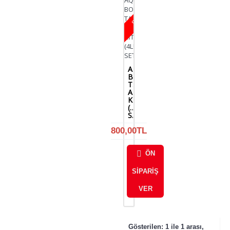
STOKTA YOK
AQUASTORM
BOT
TAKMA
APARAT
KİTİ
(4LÜ
SET)
800,00TL
ÖN
SIPARIŞ
VER
Gösterilen: 1 ile 1 arası,