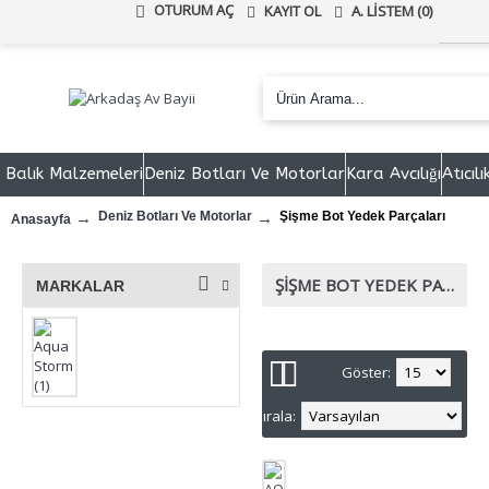
OTURUM AÇ
KAYIT OL
A. LISTEM (
0
)
Balık Malzemeleri
Deniz Botları Ve Motorlar
Kara Avcılığı
Atıcıl
Deniz Botları Ve Motorlar
Şişme Bot Yedek Parçaları
Anasayfa
ŞIŞME BOT YEDEK PARÇALARI
MARKALAR
Göster:
Sırala: