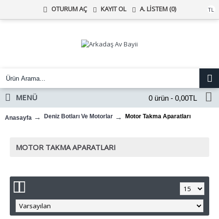
KAYIT OL
A. LISTEM (
0
)
OTURUM AÇ
Türk Lirası
TL
MENÜ
0 ürün - 0,00TL
Deniz Botları Ve Motorlar
Motor Takma Aparatları
Anasayfa
MOTOR TAKMA APARATLARI