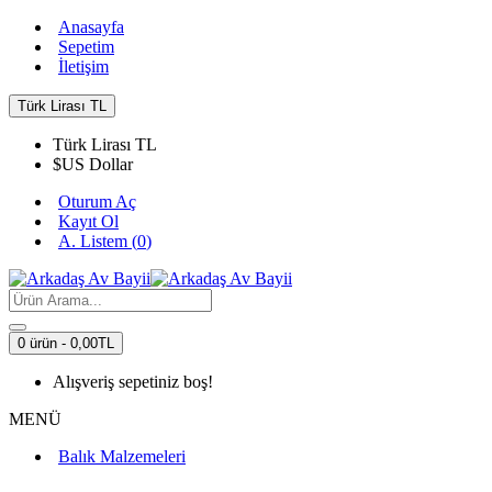
Anasayfa
Sepetim
İletişim
Türk Lirası
TL
Türk Lirası
TL
$
US Dollar
Oturum Aç
Kayıt Ol
A. Listem (
0
)
0 ürün - 0,00TL
Alışveriş sepetiniz boş!
MENÜ
Balık Malzemeleri