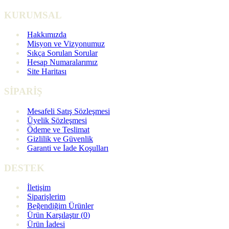
KURUMSAL
Hakkımızda
Misyon ve Vizyonumuz
Sıkça Sorulan Sorular
Hesap Numaralarımız
Site Haritası
SİPARİŞ
Mesafeli Satış Sözleşmesi
Üyelik Sözleşmesi
Ödeme ve Teslimat
Gizlilik ve Güvenlik
Garanti ve İade Koşulları
DESTEK
İletişim
Siparişlerim
Beğendiğim Ürünler
Ürün Karşılaştır (
0
)
Ürün İadesi