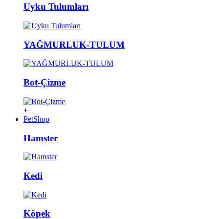
Uyku Tulumları
YAĞMURLUK-TULUM
Bot-Çizme
+
PetShop
Hamster
Kedi
Köpek