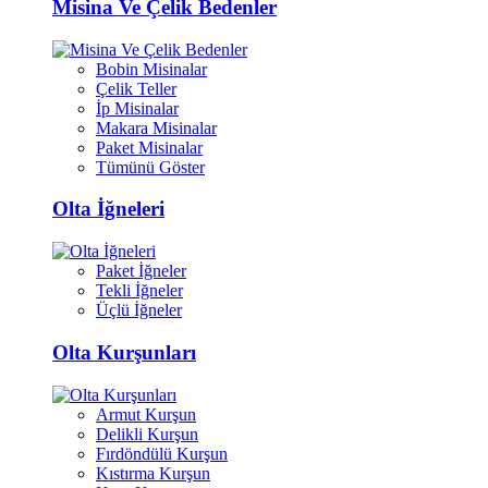
Misina Ve Çelik Bedenler
Bobin Misinalar
Çelik Teller
İp Misinalar
Makara Misinalar
Paket Misinalar
Tümünü Göster
Olta İğneleri
Paket İğneler
Tekli İğneler
Üçlü İğneler
Olta Kurşunları
Armut Kurşun
Delikli Kurşun
Fırdöndülü Kurşun
Kıstırma Kurşun