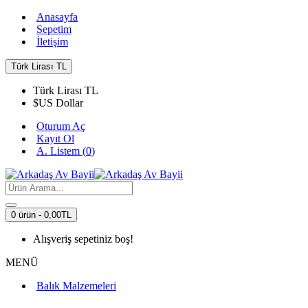
Anasayfa
Sepetim
İletişim
Türk Lirası
TL
Türk Lirası
TL
$
US Dollar
Oturum Aç
Kayıt Ol
A. Listem (
0
)
0 ürün - 0,00TL
Alışveriş sepetiniz boş!
MENÜ
Balık Malzemeleri