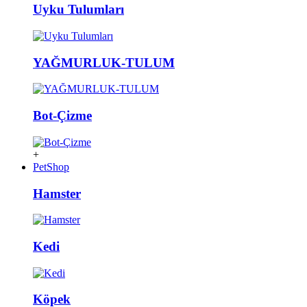
Uyku Tulumları
YAĞMURLUK-TULUM
Bot-Çizme
+
PetShop
Hamster
Kedi
Köpek