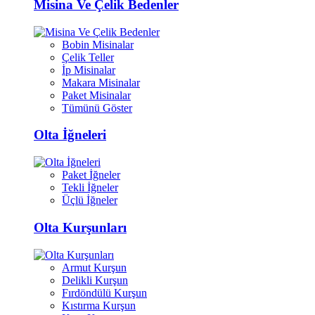
Misina Ve Çelik Bedenler
Bobin Misinalar
Çelik Teller
İp Misinalar
Makara Misinalar
Paket Misinalar
Tümünü Göster
Olta İğneleri
Paket İğneler
Tekli İğneler
Üçlü İğneler
Olta Kurşunları
Armut Kurşun
Delikli Kurşun
Fırdöndülü Kurşun
Kıstırma Kurşun