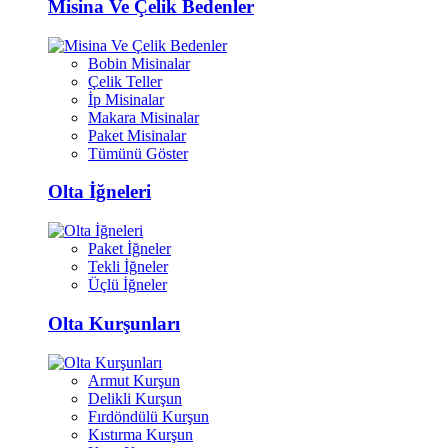
Misina Ve Çelik Bedenler
Bobin Misinalar
Çelik Teller
İp Misinalar
Makara Misinalar
Paket Misinalar
Tümünü Göster
Olta İğneleri
Paket İğneler
Tekli İğneler
Üçlü İğneler
Olta Kurşunları
Armut Kurşun
Delikli Kurşun
Fırdöndülü Kurşun
Kıstırma Kurşun