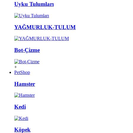
Uyku Tulumları
YAĞMURLUK-TULUM
Bot-Çizme
+
PetShop
Hamster
Kedi
Köpek