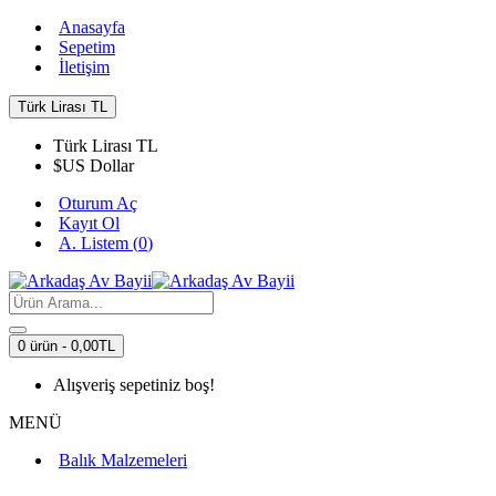
Anasayfa
Sepetim
İletişim
Türk Lirası
TL
Türk Lirası
TL
$
US Dollar
Oturum Aç
Kayıt Ol
A. Listem (
0
)
0 ürün - 0,00TL
Alışveriş sepetiniz boş!
MENÜ
Balık Malzemeleri