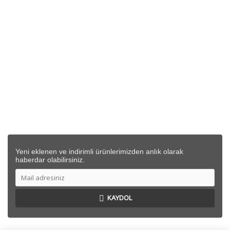
KURUMSAL
SİPARİŞ
DESTEK
İLETİŞİM BİLGİLERİ
Yeni eklenen ve indirimli ürünlerimizden anlık olarak
haberdar olabilirsiniz.
KAYDOL