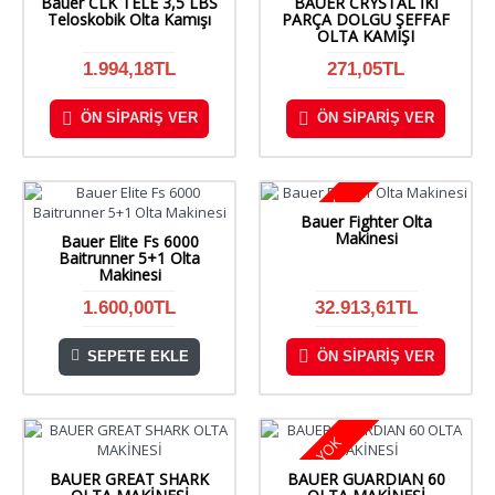
Bauer CLK TELE 3,5 LBS
BAUER CRYSTAL İKİ
Teloskobik Olta Kamışı
PARÇA DOLGU ŞEFFAF
OLTA KAMIŞI
1.994,18TL
271,05TL
ÖN SIPARIŞ VER
ÖN SIPARIŞ VER
STOKTA YOK
Bauer Fighter Olta
Makinesi
Bauer Elite Fs 6000
Baitrunner 5+1 Olta
Makinesi
1.600,00TL
32.913,61TL
SEPETE EKLE
ÖN SIPARIŞ VER
STOKTA YOK
BAUER GREAT SHARK
BAUER GUARDIAN 60