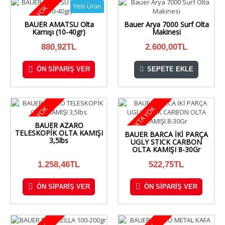
Yeni Ürün
STOKTA YOK
BAUER AMATSU Olta
Bauer Arya 7000 Surf Olta
Kamışı (10-40gr)
Makinesi
880,92TL
2.600,00TL
ÖN SIPARIŞ VER
SEPETE EKLE
STOKTA YOK
STOKTA YOK
BAUER AZARO
TELESKOPİK OLTA KAMIŞI
BAUER BARCA İKİ PARÇA
3,5lbs
UGLY STICK CARBON
OLTA KAMIŞI 8-30Gr
1.258,46TL
522,75TL
ÖN SIPARIŞ VER
ÖN SIPARIŞ VER