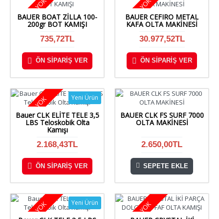
STOKTA YOK
STOKTA YOK
BAUER BOAT ZİLLA 100-
BAUER CEFIRO METAL
200gr BOT KAMIŞI
KAFA OLTA MAKİNESİ
735,72TL
30.977,52TL
ÖN SIPARIŞ VER
ÖN SIPARIŞ VER
Yeni Ürün
STOKTA YOK
Bauer CLK ELİTE TELE 3,5
BAUER CLK FS SURF 7000
LBS Teloskobik Olta
OLTA MAKİNESİ
Kamışı
2.168,43TL
2.650,00TL
ÖN SIPARIŞ VER
SEPETE EKLE
Yeni Ürün
STOKTA YOK
STOKTA YOK