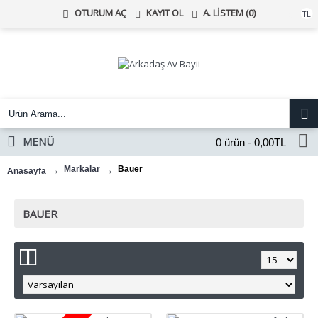
KAYIT OL
A. LISTEM (
0
)
OTURUM AÇ
Türk Lirası
TL
MENÜ
0 ürün - 0,00TL
Markalar
Bauer
Anasayfa
BAUER