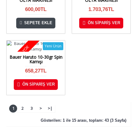
OLTA MAKİNESİ
OLTA MAKİNESİ
600,00TL
1.703,76TL
SEPETE EKLE
ÖN SIPARIŞ VER
Yeni Ürün
STOKTA YOK
Bauer Haruto 10-30gr Spin
Kamışı
658,27TL
ÖN SIPARIŞ VER
1
2
3
>
>|
Gösterilen: 1 ile 15 arası, toplam: 43 (3 Sayfa)