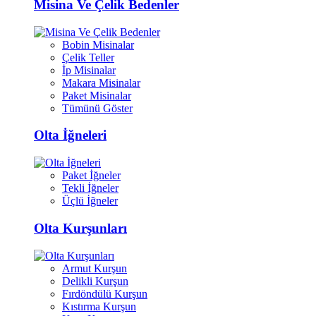
Misina Ve Çelik Bedenler
Bobin Misinalar
Çelik Teller
İp Misinalar
Makara Misinalar
Paket Misinalar
Tümünü Göster
Olta İğneleri
Paket İğneler
Tekli İğneler
Üçlü İğneler
Olta Kurşunları
Armut Kurşun
Delikli Kurşun
Fırdöndülü Kurşun
Kıstırma Kurşun