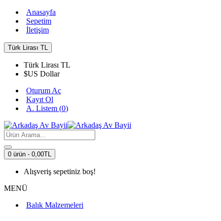
Anasayfa
Sepetim
İletişim
Türk Lirası
TL
Türk Lirası
TL
$
US Dollar
Oturum Aç
Kayıt Ol
A. Listem (
0
)
0 ürün - 0,00TL
Alışveriş sepetiniz boş!
MENÜ
Balık Malzemeleri