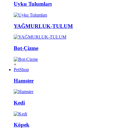
Uyku Tulumları
YAĞMURLUK-TULUM
Bot-Çizme
+
PetShop
Hamster
Kedi
Köpek