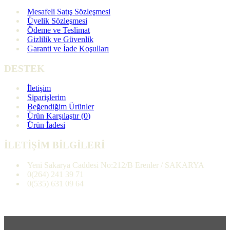
Mesafeli Satış Sözleşmesi
Üyelik Sözleşmesi
Ödeme ve Teslimat
Gizlilik ve Güvenlik
Garanti ve İade Koşulları
DESTEK
İletişim
Siparişlerim
Beğendiğim Ürünler
Ürün Karşılaştır (
0
)
Ürün İadesi
İLETİŞİM BİLGİLERİ
Yeni Sakarya Caddesi No:212/B Erenler / SAKARYA
0(264) 241 39 71
0(535) 631 09 64