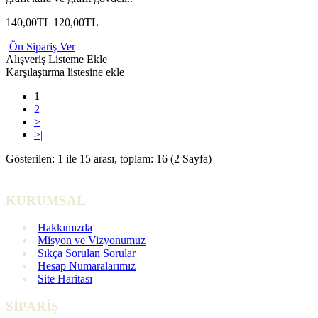
140,00TL
120,00TL
Ön Sipariş Ver
Alışveriş Listeme Ekle
Karşılaştırma listesine ekle
1
2
>
>|
Gösterilen: 1 ile 15 arası, toplam: 16 (2 Sayfa)
KURUMSAL
Hakkımızda
Misyon ve Vizyonumuz
Sıkça Sorulan Sorular
Hesap Numaralarımız
Site Haritası
SİPARİŞ