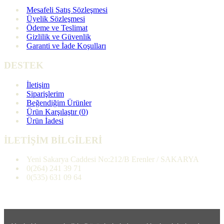
Mesafeli Satış Sözleşmesi
Üyelik Sözleşmesi
Ödeme ve Teslimat
Gizlilik ve Güvenlik
Garanti ve İade Koşulları
DESTEK
İletişim
Siparişlerim
Beğendiğim Ürünler
Ürün Karşılaştır (
0
)
Ürün İadesi
İLETİŞİM BİLGİLERİ
Yeni Sakarya Caddesi No:212/B Erenler / SAKARYA
0(264) 241 39 71
0(535) 631 09 64