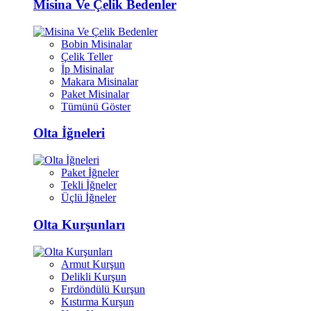
Misina Ve Çelik Bedenler
Bobin Misinalar
Çelik Teller
İp Misinalar
Makara Misinalar
Paket Misinalar
Tümünü Göster
Olta İğneleri
Paket İğneler
Tekli İğneler
Üçlü İğneler
Olta Kurşunları
Armut Kurşun
Delikli Kurşun
Fırdöndülü Kurşun
Kıstırma Kurşun