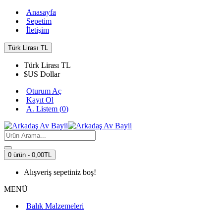
Anasayfa
Sepetim
İletişim
Türk Lirası
TL
Türk Lirası
TL
$
US Dollar
Oturum Aç
Kayıt Ol
A. Listem (
0
)
0 ürün - 0,00TL
Alışveriş sepetiniz boş!
MENÜ
Balık Malzemeleri