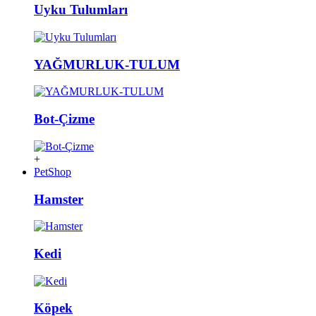
Uyku Tulumları
YAĞMURLUK-TULUM
Bot-Çizme
+
PetShop
Hamster
Kedi
Köpek