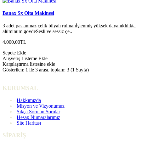
Banax Sx Olta Makinesi
3 adet paslanmaz çelik bilyalı rulmanİşlenmiş yüksek dayanıklılıkta
alüminum gövdeSesli ve sessiz çe..
4.000,00TL
Sepete Ekle
Alışveriş Listeme Ekle
Karşılaştırma listesine ekle
Gösterilen: 1 ile 3 arası, toplam: 3 (1 Sayfa)
KURUMSAL
Hakkımızda
Misyon ve Vizyonumuz
Sıkça Sorulan Sorular
Hesap Numaralarımız
Site Haritası
SİPARİŞ