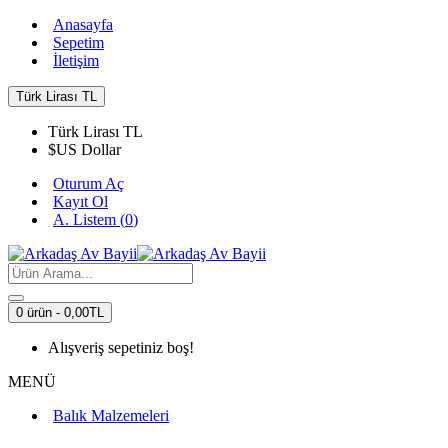
Anasayfa
Sepetim
İletişim
Türk Lirası
TL
Türk Lirası
TL
$
US Dollar
Oturum Aç
Kayıt Ol
A. Listem (
0
)
0 ürün - 0,00TL
Alışveriş sepetiniz boş!
MENÜ
Balık Malzemeleri