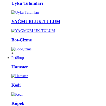
Uyku Tulumları
YAĞMURLUK-TULUM
Bot-Çizme
+
PetShop
Hamster
Kedi
Köpek