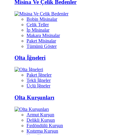
Misina Ve Çelik Bedenler
Bobin Misinalar
Çelik Teller
İp Misinalar
Makara Misinalar
Paket Misinalar
Tümünü Göster
Olta İğneleri
Paket İğneler
Tekli İğneler
Üçlü İğneler
Olta Kurşunları
Armut Kurşun
Delikli Kurşun
Fırdöndülü Kurşun
Kıstırma Kurşun