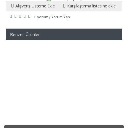
Alışveriş Listeme Ekle
Karşılaştırma listesine ekle
0 yorum
Yorum Yap
/
Benzer Ürünler
KURUMSAL
SİPARİŞ
DESTEK
İLETİŞİM BİLGİLERİ