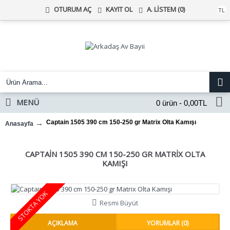
KAYIT OL
A. LISTEM (
0
)
OTURUM AÇ
Türk Lirası
TL
MENÜ
0 ürün - 0,00TL
Captain 1505 390 cm 150-250 gr Matrix Olta Kamışı
Anasayfa
CAPTAIN 1505 390 CM 150-250 GR MATRIX OLTA
KAMIŞI
STOKTA YOK
Resmi Büyüt
AÇIKLAMA
YORUMLAR (0)