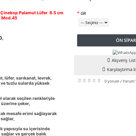
 Çinekop Palamut Lüfer 6.5 cm
GR
k Mod.45
0,
ÖN SIPAR
Alışveriş Li
Karşılaştırma l
 lüfer, sarıkanat, levrek,
0 yorum
Yorum 
/
 ve tuzlu sularda yüksek
 olarak seçilen renkleriyle
i üzerine çeker,
zak mesafe erimi sağlayarak
 sağlar,
k yapısıyla su içerisinde
 sağlar ve gerçek balık