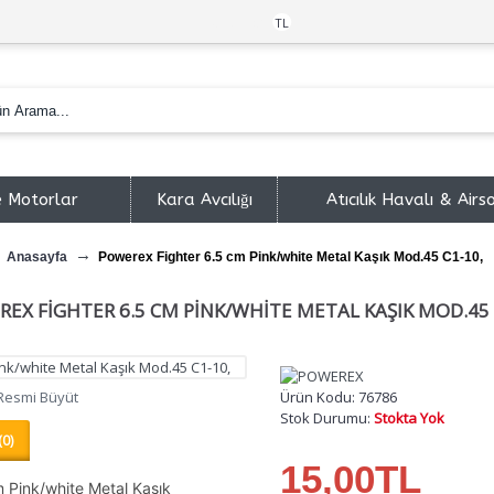
Türk Lirası
TL
e Motorlar
Kara Avcılığı
Atıcılık Havalı & Airs
Anasayfa
Powerex Fighter 6.5 cm Pink/white Metal Kaşık Mod.45 C1-10,
EX FIGHTER 6.5 CM PINK/WHITE METAL KAŞIK MOD.45 
Resmi Büyüt
Ürün Kodu:
76786
Stok Durumu:
Stokta Yok
0)
15,00TL
 Pink/white Metal Kaşık