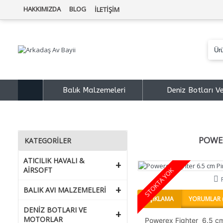
HAKKIMIZDA
BLOG
İLETIŞIM
Balık Malzemeleri
Deniz Botları V
POWER
KATEGORİLER
ATICILIK HAVALI &
+
AIRSOFT
STOKTA YOK
+
BALIK AVI MALZEMELERI
AÇIKLAMA
YORUMLAR (
DENIZ BOTLARI VE
+
MOTORLAR
Powerex Fighter 6.5 cm