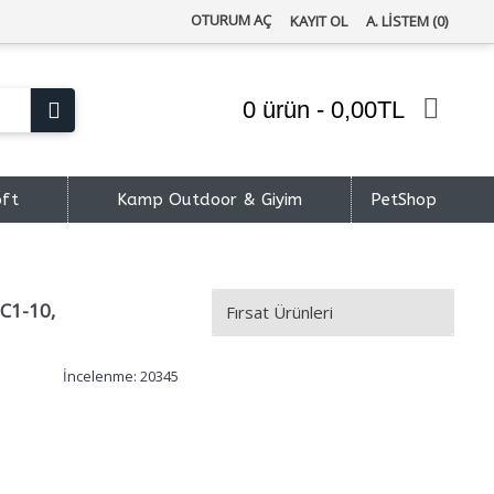
OTURUM AÇ
KAYIT OL
A. LISTEM (
0
)
0 ürün - 0,00TL
oft
Kamp Outdoor & Giyim
PetShop
C1-10,
Fırsat Ürünleri
İncelenme: 20345