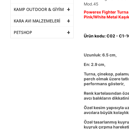
Mod.45
+
KAMP OUTDOOR & GIYIM
Powerex Fighter Turna
Pink/White Metal Kaşı
+
KARA AVI MALZEMELERI
+
PETSHOP
Ürün kodu: C02 - C1-1
Uzunluk: 6.5 cm,
En: 2.9 cm,
Turna, çinekop, palamut,
perch olmak üzere tatlı
performans gösterir,
Renk kartelasından özel
avcı balıkların dikkatin
Özel kesim yapısıyla u
avcılara büyük kolaylık
Özel tasarlanmış kuyru
kuyruk çırpma hareketi