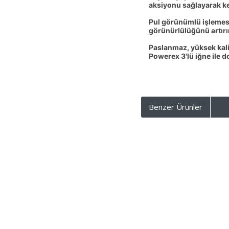
aksiyonu sağlayarak key
Pul görünümlü işlemesi 
görünürlülüğünü artırı
Paslanmaz, yüksek kali
Powerex 3'lü iğne ile do
Benzer Ürünler
KURUMSAL
SİPARİŞ
Hakkımızda
Mesafeli Satı
Misyon ve Vizyonumuz
Üyelik Sözleş
Sıkça Sorulan Sorular
Ödeme ve Te
Hesap Numaralarımız
Gizlilik ve Güv
Site Haritası
Garanti ve İad