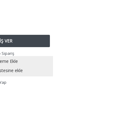
IŞ VER
steme Ekle
istesine ekle
Yap