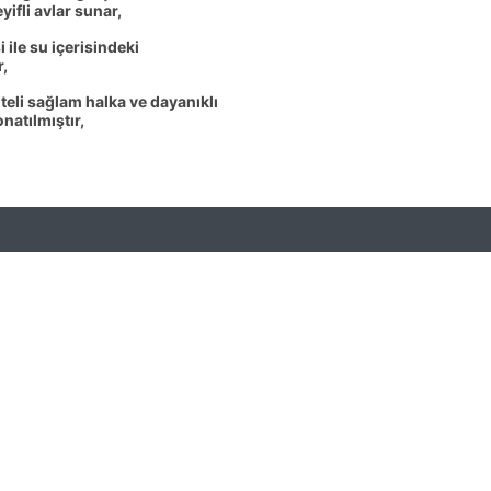
ifli avlar sunar,
ile su içerisindeki
r,
teli sağlam halka ve dayanıklı
natılmıştır,
DESTEK
ş Sözleşmesi
İletişim
mesi
Siparişlerim
slimat
Beğendiğim Ürünler
enlik
Ürün Karşılaştır (
0
)
e Koşulları
Ürün İadesi