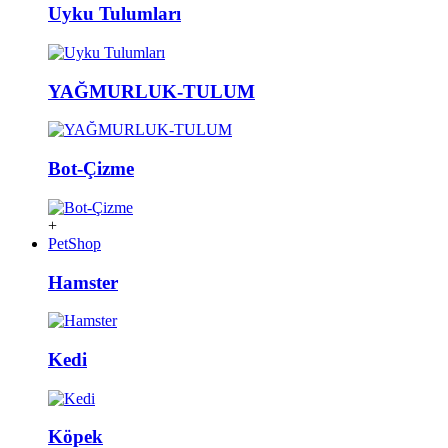
Uyku Tulumları
YAĞMURLUK-TULUM
Bot-Çizme
+
PetShop
Hamster
Kedi
Köpek