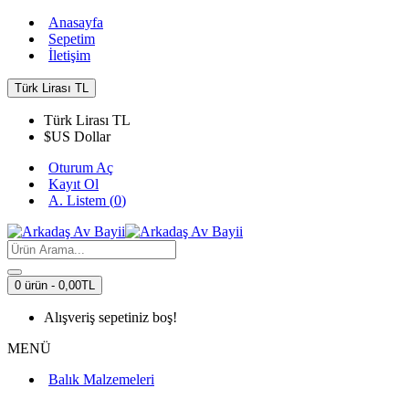
Anasayfa
Sepetim
İletişim
Türk Lirası
TL
Türk Lirası
TL
$
US Dollar
Oturum Aç
Kayıt Ol
A. Listem (
0
)
0 ürün - 0,00TL
Alışveriş sepetiniz boş!
MENÜ
Balık Malzemeleri