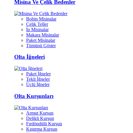
Misina Ve Çelik Bedenler
Bobin Misinalar
Çelik Teller
İp Misinalar
Makara Misinalar
Paket Misinalar
Tümünü Göster
Olta İğneleri
Paket İğneler
Tekli İğneler
Üçlü İğneler
Olta Kurşunları
Armut Kurşun
Delikli Kurşun
Fırdöndülü Kurşun
Kıstırma Kurşun