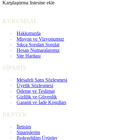
Karşılaştırma listesine ekle
KURUMSAL
Hakkımızda
Misyon ve Vizyonumuz
Sıkça Sorulan Sorular
Hesap Numaralarımız
Site Haritası
SİPARİŞ
Mesafeli Satış Sözleşmesi
Üyelik Sözleşmesi
Ödeme ve Teslimat
Gizlilik ve Güvenlik
Garanti ve İade Koşulları
DESTEK
İletişim
Siparişlerim
Beğendiğim Ürünler