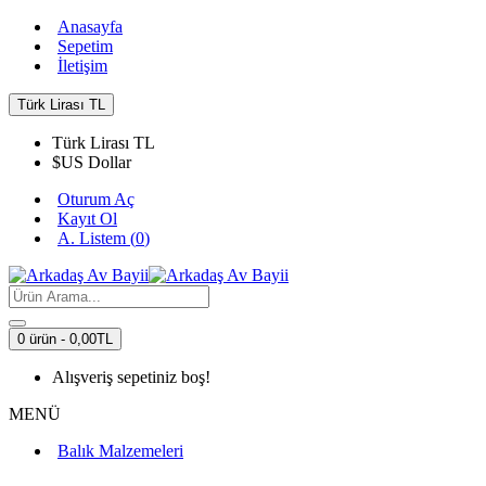
Anasayfa
Sepetim
İletişim
Türk Lirası
TL
Türk Lirası
TL
$
US Dollar
Oturum Aç
Kayıt Ol
A. Listem (
0
)
0 ürün - 0,00TL
Alışveriş sepetiniz boş!
MENÜ
Balık Malzemeleri