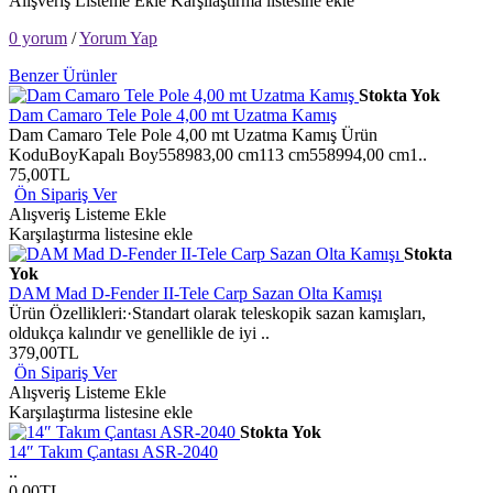
Alışveriş Listeme Ekle
Karşılaştırma listesine ekle
0 yorum
/
Yorum Yap
Benzer Ürünler
Stokta Yok
Dam Camaro Tele Pole 4,00 mt Uzatma Kamış
Dam Camaro Tele Pole 4,00 mt Uzatma Kamış Ürün
KoduBoyKapalı Boy558983,00 cm113 cm558994,00 cm1..
75,00TL
Ön Sipariş Ver
Alışveriş Listeme Ekle
Karşılaştırma listesine ekle
Stokta
Yok
DAM Mad D-Fender II-Tele Carp Sazan Olta Kamışı
Ürün Özellikleri:·Standart olarak teleskopik sazan kamışları,
oldukça kalındır ve genellikle de iyi ..
379,00TL
Ön Sipariş Ver
Alışveriş Listeme Ekle
Karşılaştırma listesine ekle
Stokta Yok
14″ Takım Çantası ASR-2040
..
0,00TL