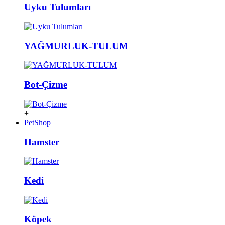
Uyku Tulumları
YAĞMURLUK-TULUM
Bot-Çizme
+
PetShop
Hamster
Kedi
Köpek