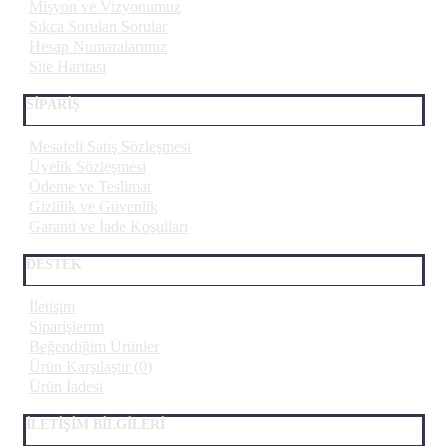
Misyon ve Vizyonumuz
Sıkça Sorulan Sorular
Hesap Numaralarımız
Site Haritası
SİPARİŞ
Mesafeli Satış Sözleşmesi
Üyelik Sözleşmesi
Ödeme ve Teslimat
Gizlilik ve Güvenlik
Garanti ve İade Koşulları
DESTEK
İletişim
Siparişlerim
Beğendiğim Ürünler
Ürün Karşılaştır (
0
)
Ürün İadesi
İLETİŞİM BİLGİLERİ