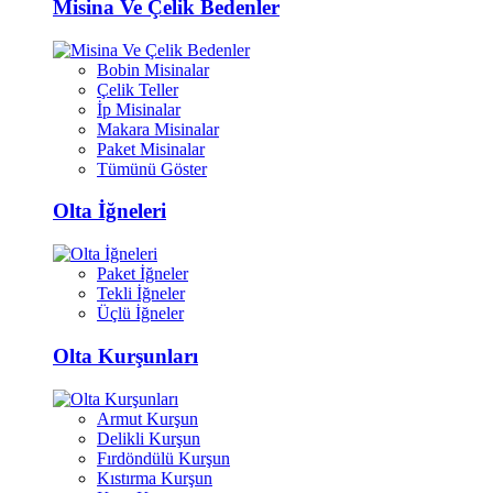
Misina Ve Çelik Bedenler
Bobin Misinalar
Çelik Teller
İp Misinalar
Makara Misinalar
Paket Misinalar
Tümünü Göster
Olta İğneleri
Paket İğneler
Tekli İğneler
Üçlü İğneler
Olta Kurşunları
Armut Kurşun
Delikli Kurşun
Fırdöndülü Kurşun
Kıstırma Kurşun