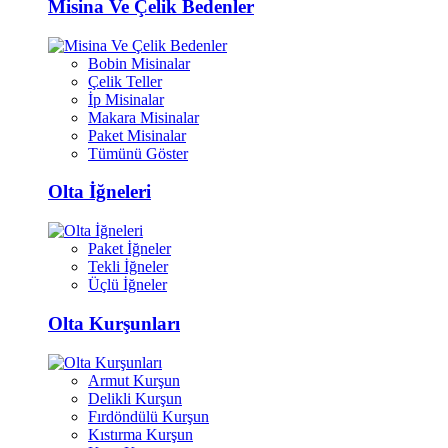
Misina Ve Çelik Bedenler
Bobin Misinalar
Çelik Teller
İp Misinalar
Makara Misinalar
Paket Misinalar
Tümünü Göster
Olta İğneleri
Paket İğneler
Tekli İğneler
Üçlü İğneler
Olta Kurşunları
Armut Kurşun
Delikli Kurşun
Fırdöndülü Kurşun
Kıstırma Kurşun