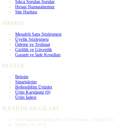
Sıkça Sorulan Sorular
Hesap Numaralarımız
Site Haritası
SİPARİŞ
Mesafeli Satış Sözleşmesi
Üyelik Sözleşmesi
Ödeme ve Teslimat
Gizlilik ve Güvenlik
Garanti ve İade Koşulları
DESTEK
İletişim
Siparişlerim
Beğendiğim Ürünler
Ürün Karşılaştır (
0
)
Ürün İadesi
İLETİŞİM BİLGİLERİ
Yeni Sakarya Caddesi No:212/B Erenler / SAKARYA
0(264) 241 39 71