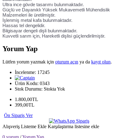
Ultra ince gövde tasarımı bulunmaktadır.
Güçlü ve Dayanıklı Yüksek Mukavemetli Mühendislik
Malzemeleri ile üretilmiştir.
İşlenmiş metal kafa bulunmaktadır.
Hassas tel dengelidir.
Bilgisayar dengeli dişli bulunmaktadır.
Kuvvetli sarım için, Hareketli dişlisi güçlendirilmiştir.
Yorum Yap
Lütfen yorum yazmak için
oturum açın
ya da
kayıt olun
.
İncelenme: 17245
Ürün Kodu:
0343
Stok Durumu:
Stokta Yok
1.800,00TL
399,00TL
Ön Sipariş Ver
Alışveriş Listeme Ekle
Karşılaştırma listesine ekle
0 yorum
/
Yorum Yap