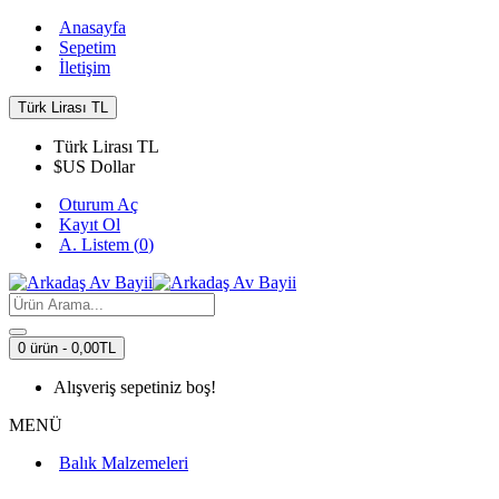
Anasayfa
Sepetim
İletişim
Türk Lirası
TL
Türk Lirası
TL
$
US Dollar
Oturum Aç
Kayıt Ol
A. Listem (
0
)
0 ürün - 0,00TL
Alışveriş sepetiniz boş!
MENÜ
Balık Malzemeleri