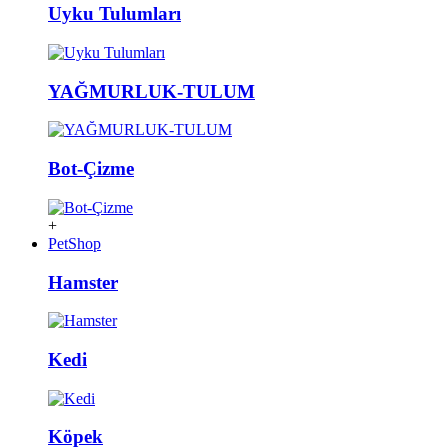
Uyku Tulumları
YAĞMURLUK-TULUM
Bot-Çizme
+
PetShop
Hamster
Kedi
Köpek