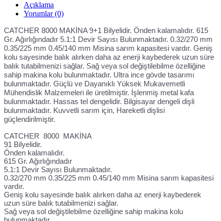
Açıklama
Yorumlar (0)
CATCHER 8000 MAKİNA 9+1 Bilyelidir. Önden kalamalıdır. 615
Gr. Ağırlığındadır 5.1:1 Devir Sayısı Bulunmaktadır. 0.32/270 mm
0.35/225 mm 0.45/140 mm Misina sarım kapasitesi vardır. Geniş
kolu sayesinde balık alırken daha az enerji kaybederek uzun süre
balık tutabilmenizi sağlar. Sağ veya sol değiştilebilme özelliğine
sahip makina kolu bulunmaktadır. Ultra ince gövde tasarımı
bulunmaktadır. Güçlü ve Dayanıklı Yüksek Mukavemetli
Mühendislik Malzemeleri ile üretilmiştir. İşlenmiş metal kafa
bulunmaktadır. Hassas tel dengelidir. Bilgisayar dengeli dişli
bulunmaktadır. Kuvvetli sarım için, Hareketli dişlisi
güçlendirilmiştir.
CATCHER 8000 MAKİNA
91 Bilyelidir.
Önden kalamalıdır.
615 Gr. Ağırlığındadır
5.1:1 Devir Sayısı Bulunmaktadır.
0.32/270 mm 0.35/225 mm 0.45/140 mm Misina sarım kapasitesi
vardır.
Geniş kolu sayesinde balık alırken daha az enerji kaybederek
uzun süre balık tutabilmenizi sağlar.
Sağ veya sol değiştilebilme özelliğine sahip makina kolu
bulunmaktadır.