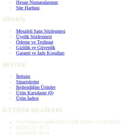
Hesap Numaralarımız
Site Haritası
SİPARİŞ
Mesafeli Satış Sözleşmesi
Üyelik Sözleşmesi
Ödeme ve Teslimat
Gizlilik ve Güvenlik
Garanti ve İade Koşulları
DESTEK
İletişim
Siparişlerim
Beğendiğim Ürünler
Ürün Karşılaştır (
0
)
Ürün İadesi
İLETİŞİM BİLGİLERİ
Yeni Sakarya Caddesi No:212/B Erenler / SAKARYA
0(264) 241 39 71
0(535) 631 09 64