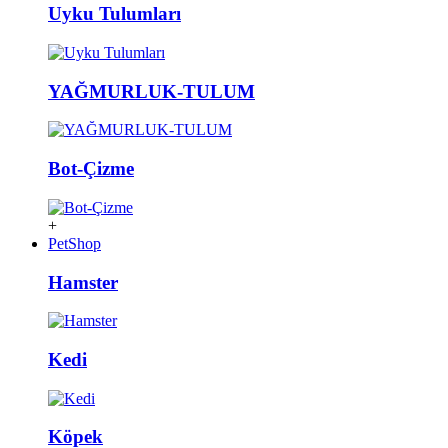
Uyku Tulumları
YAĞMURLUK-TULUM
Bot-Çizme
+
PetShop
Hamster
Kedi
Köpek