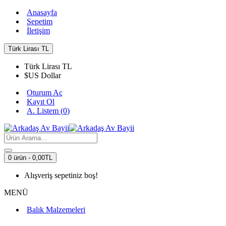
Anasayfa
Sepetim
İletişim
Türk Lirası
TL
Türk Lirası
TL
$
US Dollar
Oturum Aç
Kayıt Ol
A. Listem (
0
)
0 ürün - 0,00TL
Alışveriş sepetiniz boş!
MENÜ
Balık Malzemeleri