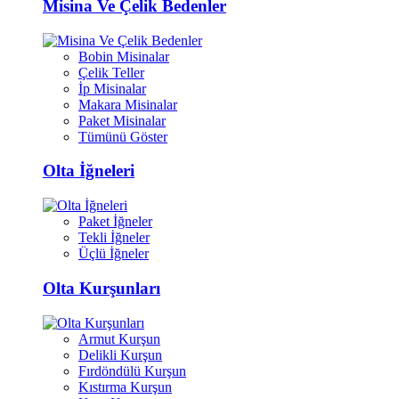
Misina Ve Çelik Bedenler
Bobin Misinalar
Çelik Teller
İp Misinalar
Makara Misinalar
Paket Misinalar
Tümünü Göster
Olta İğneleri
Paket İğneler
Tekli İğneler
Üçlü İğneler
Olta Kurşunları
Armut Kurşun
Delikli Kurşun
Fırdöndülü Kurşun
Kıstırma Kurşun