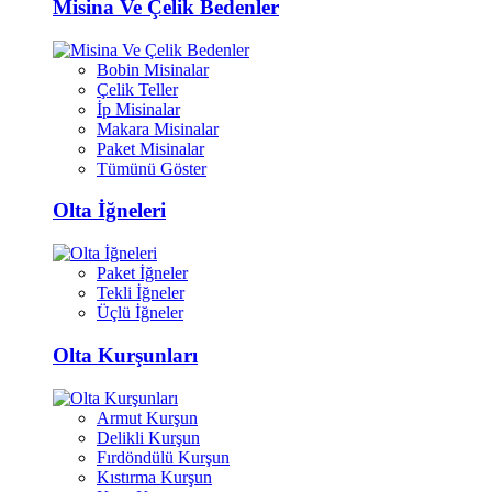
Misina Ve Çelik Bedenler
Bobin Misinalar
Çelik Teller
İp Misinalar
Makara Misinalar
Paket Misinalar
Tümünü Göster
Olta İğneleri
Paket İğneler
Tekli İğneler
Üçlü İğneler
Olta Kurşunları
Armut Kurşun
Delikli Kurşun
Fırdöndülü Kurşun
Kıstırma Kurşun