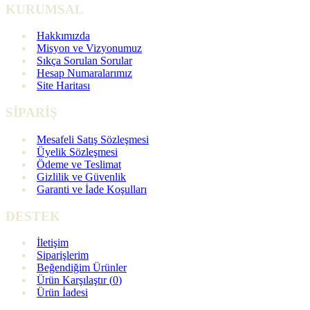
KURUMSAL
Hakkımızda
Misyon ve Vizyonumuz
Sıkça Sorulan Sorular
Hesap Numaralarımız
Site Haritası
SİPARİŞ
Mesafeli Satış Sözleşmesi
Üyelik Sözleşmesi
Ödeme ve Teslimat
Gizlilik ve Güvenlik
Garanti ve İade Koşulları
DESTEK
İletişim
Siparişlerim
Beğendiğim Ürünler
Ürün Karşılaştır (
0
)
Ürün İadesi