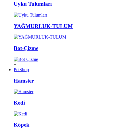
Uyku Tulumları
YAĞMURLUK-TULUM
Bot-Çizme
+
PetShop
Hamster
Kedi
Köpek