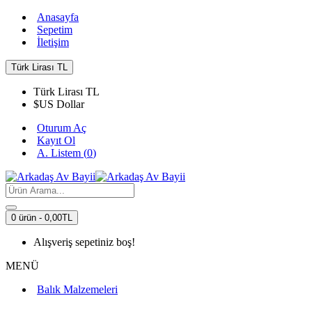
Anasayfa
Sepetim
İletişim
Türk Lirası
TL
Türk Lirası
TL
$
US Dollar
Oturum Aç
Kayıt Ol
A. Listem (
0
)
0 ürün - 0,00TL
Alışveriş sepetiniz boş!
MENÜ
Balık Malzemeleri